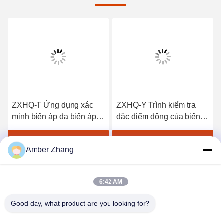
ZXHQ-T Ứng dụng xác
ZXHQ-Y Trình kiểm tra
minh biến áp đa biến áp
đặc điểm động của biến
thông minh tự động, Bộ
áp, Trình hiệu trường biến
hiệu biến biến áp
áp
Nhận được giá tốt nhất
Nhận được giá tốt nhất
Amber Zhang
6:42 AM
Good day, what product are you looking for?