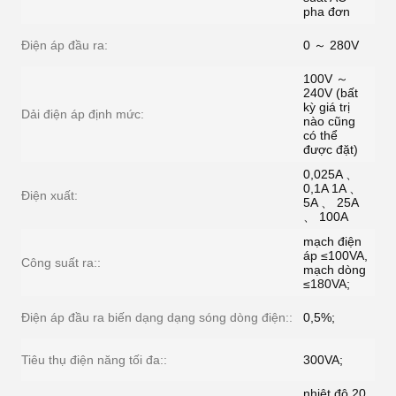
pha đơn
Điện áp đầu ra:
0 ～ 280V
100V ～
240V (bất
kỳ giá trị
Dải điện áp định mức:
nào cũng
có thể
được đặt)
0,025A 、
0,1A 1A 、
Điện xuất:
5A 、 25A
、 100A
mạch điện
áp ≤100VA,
Công suất ra::
mạch dòng
≤180VA;
Điện áp đầu ra biến dạng dạng sóng dòng điện::
0,5%;
Tiêu thụ điện năng tối đa::
300VA;
nhiệt độ 20