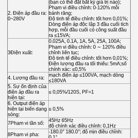
(bạn có thể đặt bất kỳ giá trị nào);
Phạm vi điều chỉnh: 0-120% mỗi
2. Điện áp đầu ra:
bánh răng;
0~280V
Độ tinh tế điều chỉnh: tốt hơn 0,01%;
Dòng điện áp độc lập 3 đầu cuối tích
hợp, mỗi đầu cuối có công suất đầu
ra ≤15VA;
0.025A, 0.1A, 1A, 5A, 25A, 100A;
Phạm vi điều chỉnh: 0 ∼ 120% điều
3Điện xuất:
chỉnh liên tục;
Độ tinh tế điều chỉnh: tốt hơn 0,01%;
Điện lượng đầu ra tối thiểu: 5mA;số
chính xác: ≤0,5%
mạch điện áp ≤100VA, mạch dòng
4. Lượng đầu ra:
≤180VA
5. Sự ổn định của
điện áp đầu ra
≤ 0,05%/120S, PF=1
hiện tại:
6. Output điện áp
hiện tại biến dạng
≤ 0,5%
sóng:
45Hz 65Hz
7Phạm vi tần số:
độ chính xác điều chỉnh: 0,1Hz
-180.0° 180.0°; độ mịn điều chỉnh:
8Phạm vi pha:
0,1°