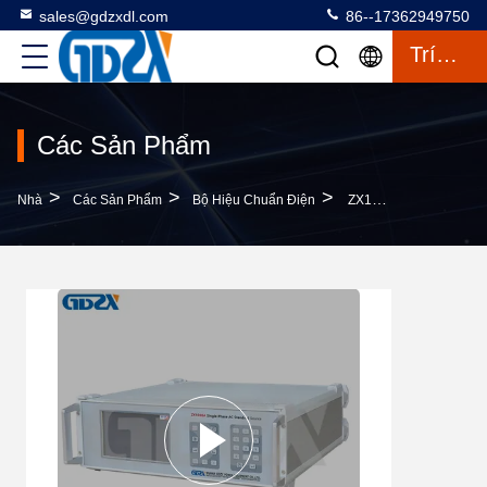
sales@gdzxdl.com
86--17362949750
Trích Dẫn
Các Sản Phẩm
>
>
>
Nhà
Các Sản Phẩm
Bộ Hiệu Chuẩn Điện
ZX1030A AC 240V 100A Bộ Hiệu Chuẩn Điện Năng Đơn Pha Được Điều Khiển Theo Chương Trình