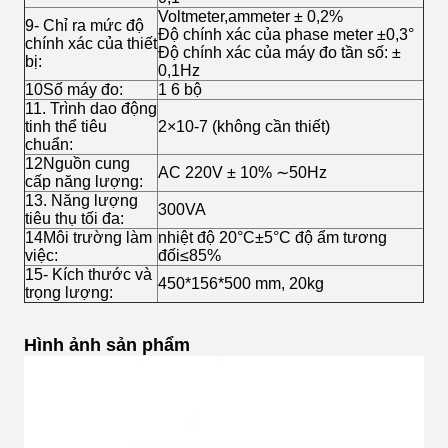
Voltmeter,ammeter ± 0,2%
9- Chỉ ra mức độ
Độ chính xác của phase meter ±0,3°
chính xác của thiết
Độ chính xác của máy đo tần số: ±
bị:
0,1Hz
10Số máy đo:
1 6 bộ
11. Trình dao động
tinh thể tiêu
2×10-7 (không cần thiết)
chuẩn:
12Nguồn cung
AC 220V ± 10% ∼50Hz
cấp năng lượng:
13. Năng lượng
300VA
tiêu thụ tối đa:
14Môi trường làm
nhiệt độ 20°C±5°C độ ẩm tương
việc:
đối≤85%
15- Kích thước và
450*156*500 mm, 20kg
trọng lượng:
Hình ảnh sản phẩm