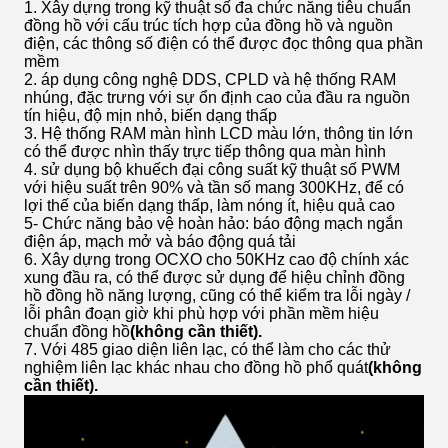
1. Xây dựng trong kỹ thuật số đa chức năng tiêu chuẩn
đồng hồ với cấu trúc tích hợp của đồng hồ và nguồn
điện, các thông số điện có thể được đọc thông qua phần
mềm
2. áp dụng công nghệ DDS, CPLD và hệ thống RAM
nhúng, đặc trưng với sự ổn định cao của đầu ra nguồn
tín hiệu, độ mịn nhỏ, biến dạng thấp
3. Hệ thống RAM màn hình LCD màu lớn, thông tin lớn
có thể được nhìn thấy trực tiếp thông qua màn hình
4. sử dụng bộ khuếch đại công suất kỹ thuật số PWM
với hiệu suất trên 90% và tần số mang 300KHz, để có
lợi thế của biến dạng thấp, làm nóng ít, hiệu quả cao
5- Chức năng bảo vệ hoàn hảo: báo động mạch ngắn
điện áp, mạch mở và báo động quá tải
6. Xây dựng trong OCXO cho 50KHz cao độ chính xác
xung đầu ra, có thể được sử dụng để hiệu chỉnh đồng
hồ đồng hồ năng lượng, cũng có thể kiểm tra lỗi ngày /
lỗi phân đoạn giờ khi phù hợp với phần mềm hiệu
chuẩn đồng hồ
(không cần thiết).
7. Với 485 giao diện liên lạc, có thể làm cho các thử
nghiệm liên lạc khác nhau cho đồng hồ phổ quát
(không
cần thiết).