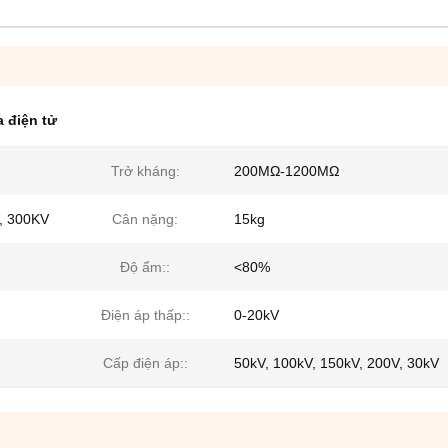
a điện tử
Trở kháng:
200MΩ-1200MΩ
, 300KV
Cân nặng:
15kg
Độ ẩm::
<80%
Điện áp thấp::
0-20kV
Cấp điện áp::
50kV, 100kV, 150kV, 200V, 30kV