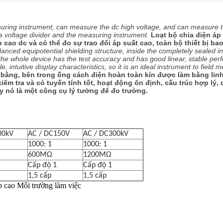
measuring instrument, can measure the dc high voltage, and can measure 
 a voltage divider and the measuring instrument.
Loạt bộ chia điện áp 
p cao dc và có thể đo sự trao đổi áp suất cao, toàn bộ thiết bị b
lanced equipotential shielding structure, inside the completely sealed in
the whole device has the test accuracy and has good linear, stable pe
e, intuitive display characteristics, so it is an ideal instrument to field
 bằng, bên trong ống cách điện hoàn toàn kín được làm bằng linh
kiểm tra và có tuyến tính tốt, hoạt động ổn định, cấu trúc hợp lý,
ậy nó là một công cụ lý tưởng để đo trường.
00kV
AC / DC150V
AC / DC300kV
1000: 1
1000: 1
600MΩ
1200MΩ
Cấp độ 1
Cấp độ 1
1,5 cấp
1,5 cấp
áp cao
Môi trường làm việc