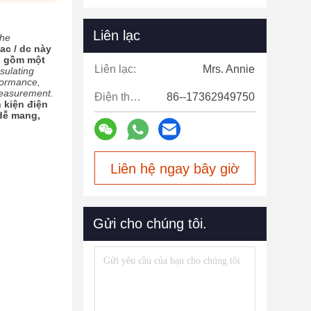
Liên lạc
the
ac / dc này
ao gồm một
Liên lạc:
Mrs. Annie
sulating
rformance,
 measurement.
Điện thoại:
86--17362949750
 kiện điện
 dễ mang,
Liên hệ ngay bây giờ
Gửi cho chúng tôi.