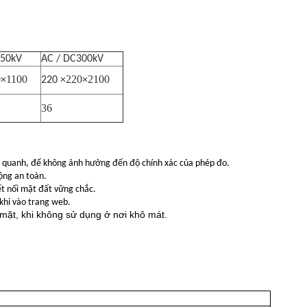
150kV
AC / DC300kV
0
1100
220
2100
×
220 ×
×
36
g quanh, để không ảnh hưởng đến độ chính xác của phép đo.
ộng an toàn.
kết nối mặt đất vững chắc.
 khi vào trang web.
mặt, khi không sử dụng ở nơi khô mát.