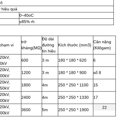
hô
ự hiệu quả
0
~
40oC
≤85% rh
Độ dài
trở
Cân nặng
phạm vi
đường
Kích thước
(
mm3
)
kháng
(
MΩ
)
(
Kilôgam
)
tín hiệu
20kV,
600
3 m
180 * 180 * 620
6
50kV
20kV,
1200
3 m
180 * 180 * 900
số 8
100kV
20kV,
1800
4m
250 * 250 * 1100
15
150kV
20kV,
2400
4m
250 * 250 * 1330
17
200kV
20kV,
22
3600
5m
250 * 250 * 1900
300kV