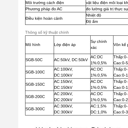
Môi trường cách điện
vật liệu điện môi loại k
Phương pháp đo AC
đo lường giá trị thực s
Nhiệt độ
Điều kiện hoàn cảnh
Độ ẩm
Thông số kỹ thuật chính
Sự chính
Mô hình
Lớp điện áp
Vôn kế
xác
AC
:
DC
Thấp
:
0-
SGB-50C
AC
:
50kV, DC
:
50kV
1%
:
0,5%
Cao
:
0-
AC
:
100kV,
AC
:
DC
Thấp
:
0-
SGB-100C
DC
:
100kV
1%
:
0,5%
Cao
:
0-
AC
:
150kV,
AC
:
DC
Thấp
:
0-
SGB-150C
DC
:
150kV
1%
:
0,5%
Cao
:
0-
AC
:
200kV,
AC
:
DC
Thấp
:
0-
SGB-200C
DC
:
200kV
1%
:
0,5%
Cao
:
0-
AC
:
300kV,
AC
:
1,5%
Thấp
:
0-
SGB-300C
DC
:
300kV
DC
:
1,0%
Cao
:
0-