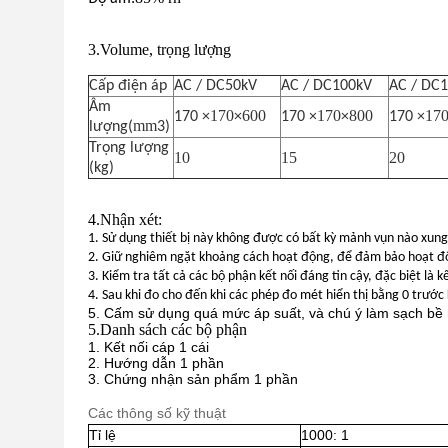
3.Volume, trọng lượng
Cấp điện áp
AC / DC50kV
AC / DC100kV
AC / DC
Âm
170
600
170
800
17
170 ×
×
170 ×
×
170 ×
mm
lượng(
3)
Trọng lượng
10
15
20
(kg)
4.Nhận xét:
1. Sử dụng thiết bị này không được có bất kỳ mảnh vụn nào xun
2. Giữ nghiêm ngặt khoảng cách hoạt động, để đảm bảo hoạt đ
3. Kiểm tra tất cả các bộ phận kết nối đáng tin cậy, đặc biệt là 
4. Sau khi đo cho đến khi các phép đo mét hiển thị bằng 0 trước
5. Cấm sử dụng quá mức áp suất, và chú ý làm sạch bề 
5.
Danh sách các bộ phận
1. Kết nối cáp 1 cái
2. Hướng dẫn 1 phần
3. Chứng nhận sản phẩm 1 phần
Các thông số kỹ thuật
Tỉ lệ
1000: 1