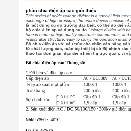
phân chia điện áp cao giới thiệu:
This series of ac/dc voltage divider is a special field 
exchange of high pressure, the entire device consists of
là một dụng cụ đo trường đặc biệt, có thể đo điện á
bộ chia điện áp và dụng cụ đo.
Voltage divider with ba
tube is made of high quality electronic components, and 
reasonable structure, easy to carry, the operation is simpl
Bộ chia điện áp với cấu trúc che chắn cân bằng cân
tử chất lượng cao, toàn bộ thiết bị có độ chính xác 
thao tác đơn giản, đặc điểm hiển thị trực quan, vì v
Bộ chia điện áp cao Thông số:
1.Độ bền và điện áp cao:
Cấp điện áp
AC / DC50kV
AC / DC1
Tỷ lệ áp suất một phần
1000: 1
1000: 1
Trở kháng
200 triệu
400 triệu
Giá trị DC
Cấp độ 1
Cấp độ 1
Sự chính xác
Giá trị AC
1,5 cấp
1,5 cấp
2. Sản xuất điện AC / DC 50/100/150 / 300kv giá điện 
0 ~ 40
Nhiệt độ:
℃
85% rh
Độ ẩm: