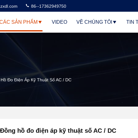
zxdl.com
86--17362949750
CÁC SẢN PHẨM
VIDEO
VỀ CHÚNG TÔI
TIN 
Hồ Đo Điện Áp Kỹ Thuật Số AC / DC
Đồng hồ đo điện áp kỹ thuật số AC / DC