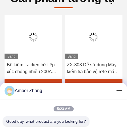
Băng
Băng
hình
hình
Bộ kiểm tra điện trở tiếp
ZX-803 Dễ sử dụng Máy
xúc chống nhiễu 200A
kiểm tra bảo vệ rơle máy
cho thiết bị điều khiển
vi tính di động với màn
chuyển mạch
hình hiển thị LCD
Nhận được giá tốt nhất
Nhận được giá tốt nhất
Amber Zhang
5:23 AM
Good day, what product are you looking for?