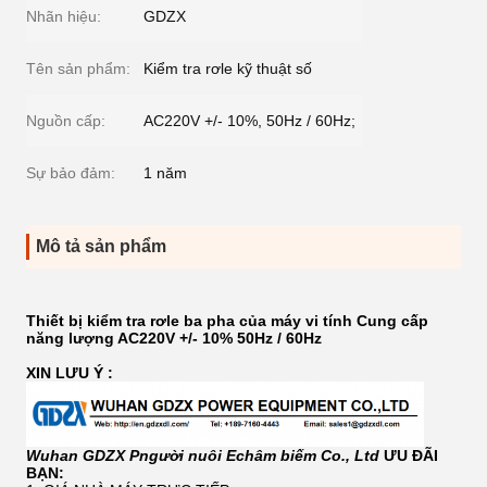
Nhãn hiệu:
GDZX
Tên sản phẩm:
Kiểm tra rơle kỹ thuật số
Nguồn cấp:
AC220V +/- 10%, 50Hz / 60Hz;
Sự bảo đảm:
1 năm
Mô tả sản phẩm
Thiết bị kiểm tra rơle ba pha của máy vi tính Cung cấp
năng lượng AC220V +/- 10% 50Hz / 60Hz
XIN LƯU Ý :
W
uhan
GDZX
P
người nuôi
E
châm biếm
C
o
., Ltd
ƯU ĐÃI
BẠN: