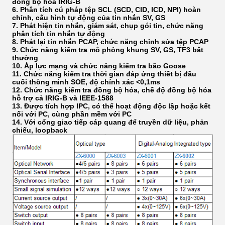
đồng bộ hóa IRIG-B
6. Phân tích cú pháp tệp SCL (SCD, CID, ICD, NPI) hoàn
chỉnh, cấu hình tự động của tin nhắn SV, GS
7. Phát hiện tin nhắn, giám sát, chụp gói tin, chức năng
phân tích tin nhắn tự động
8. Phát lại tin nhắn PCAP, chức năng chỉnh sửa tệp PCAP
9. Chức năng kiểm tra mô phỏng khung SV, GS, TF3 bất
thường
10. Áp lực mạng và chức năng kiểm tra bão Goose
11. Chức năng kiểm tra thời gian đáp ứng thiết bị đầu
cuối thông minh SOE, độ chính xác <0,1ms
12. Chức năng kiểm tra đồng bộ hóa, chế độ đồng bộ hóa
hỗ trợ cả IRIG-B và IEEE-1588
13. Được tích hợp IPC, có thể hoạt động độc lập hoặc kết
nối với PC, cùng phần mềm với PC
14. Với cổng giao tiếp cáp quang để truyền dữ liệu, phản
chiếu, loopback