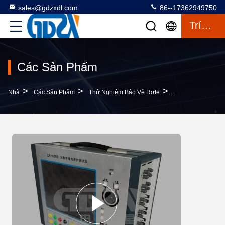
sales@gdzxdl.com
86--17362949750
Trích Dẫn
Các Sản Phẩm
>
>
>
Nhà
Các Sản Phẩm
Thử Nghiệm Bảo Vệ Rơle
Thiết Bị Kiểm Tr