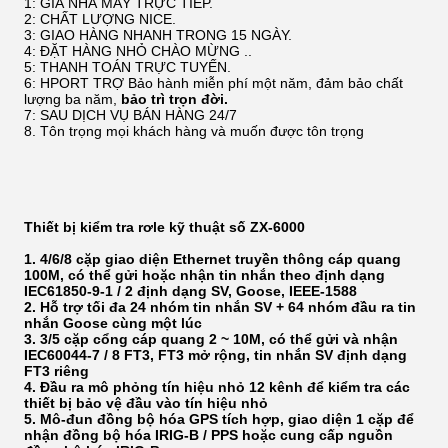
1: GIÁ NHÀ MÁY TRỰC TIẾP.
2: CHẤT LƯỢNG NICE.
3: GIAO HÀNG NHANH TRONG 15 NGÀY.
4: ĐẶT HÀNG NHỎ CHÀO MỪNG ..
5: THANH TOÁN TRỰC TUYẾN.
6: HPORT TRỢ Bảo hành miễn phí một năm, đảm bảo chất
lượng ba năm,
bảo trì trọn đời.
7: SAU DỊCH VỤ BÁN HÀNG 24/7
8. Tôn trọng mọi khách hàng và muốn được tôn trọng
Thiết bị kiểm tra rơle kỹ thuật số ZX-6000
1. 4/6/8 cặp giao diện Ethernet truyền thông cáp quang
100M, có thể gửi hoặc nhận tin nhắn theo định dạng
IEC61850-9-1 / 2 định dạng SV, Goose, IEEE-1588
2. Hỗ trợ tối đa 24 nhóm tin nhắn SV + 64 nhóm đầu ra tin
nhắn Goose cùng một lúc
3. 3/5 cặp cổng cáp quang 2 ~ 10M, có thể gửi và nhận
IEC60044-7 / 8 FT3, FT3 mở rộng, tin nhắn SV định dạng
FT3 riêng
4. Đầu ra mô phỏng tín hiệu nhỏ 12 kênh để kiểm tra các
thiết bị bảo vệ đầu vào tín hiệu nhỏ
5. Mô-đun đồng bộ hóa GPS tích hợp, giao diện 1 cặp để
nhận đồng bộ hóa IRIG-B / PPS hoặc cung cấp nguồn