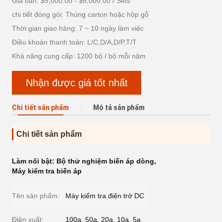
Giá bán: $5,000.00 - $8,000.00 / Sets
chi tiết đóng gói: Thùng carton hoặc hộp gỗ
Thời gian giao hàng: 7 ~ 10 ngày làm việc
Điều khoản thanh toán: L/C,D/A,D/P,T/T
Khả năng cung cấp: 1200 bộ / bộ mỗi năm
Nhận được giá tốt nhất
Chi tiết sản phẩm
Mô tả sản phẩm
Chi tiết sản phẩm
Làm nổi bật:
Bộ thử nghiệm biến áp dòng
,
Máy kiểm tra biến áp
Tên sản phẩm:
Máy kiểm tra điện trở DC
Điện xuất:
100a, 50a, 20a, 10a, 5a