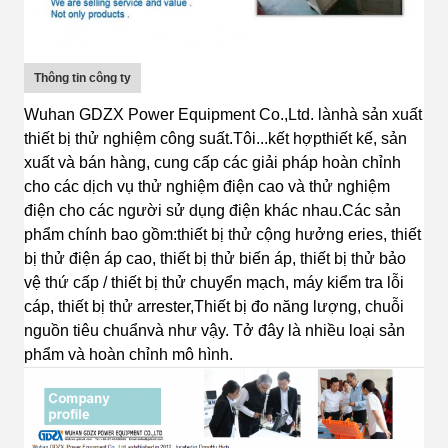
Thông tin công ty
Wuhan GDZX Power Equipment Co.,Ltd.
là
nhà sản xuất
thiết bị thử nghiệm công suất
.
Tôi...
kết hợp
thiết kế
, sản
xuất và bán hàng, cung cấp các giải pháp hoàn chỉnh
cho các dịch vụ thử nghiệm điện cao và thử nghiệm
điện cho các người sử dụng điện khác nhau.
Các sản
phẩm chính bao gồm:
thiết bị thử cộng hưởng eries, thiết
bị thử điện áp cao, thiết bị thử biến áp, thiết bị thử bảo
vệ thứ cấp / thiết bị thử chuyển mạch, máy kiểm tra lỗi
cáp, thiết bị thử arrester,Thiết bị đo năng lượng, chuỗi
nguồn tiêu chuẩn
và như vậy.
T
ở đây là nhiều loại sản
phẩm và hoàn chỉnh
mô hình.