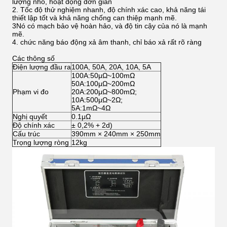
lượng nhỏ, hoạt động đơn giản
2. Tốc độ thử nghiệm nhanh, độ chính xác cao, khả năng tái
thiết lập tốt và khả năng chống can thiệp mạnh mẽ.
3Nó có mạch bảo vệ hoàn hảo, và độ tin cậy của nó là mạnh
mẽ.
4. chức năng báo động xả âm thanh, chỉ báo xả rất rõ ràng
Các thông số
Điện lượng đầu ra
100A, 50A, 20A, 10A, 5A
100A:50μΩ~100mΩ
50A:100μΩ~200mΩ
Phạm vi đo
20A:200μΩ~800mΩ;
10A:500μΩ~2Ω;
5A:1mΩ~4Ω
Nghị quyết
0.1μΩ
Độ chính xác
± 0,2% + 2d)
Cấu trúc
390mm × 240mm × 250mm
Trọng lượng ròng
12kg