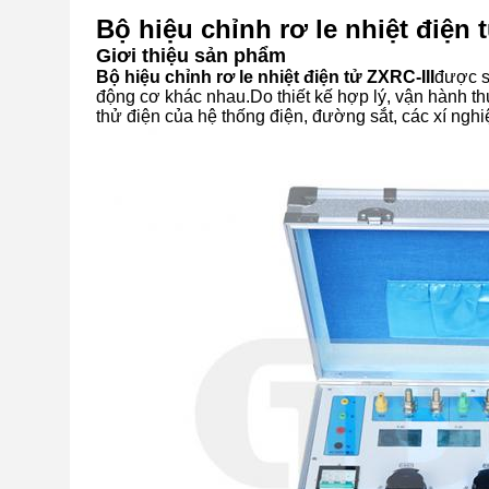
Bộ hiệu chỉnh rơ le nhiệt điện 
Giơi thiệu sản phẩm
Bộ hiệu chỉnh rơ le nhiệt điện tử ZXRC-III
được sử
động cơ khác nhau.Do thiết kế hợp lý, vận hành th
thử điện của hệ thống điện, đường sắt, các xí nghi