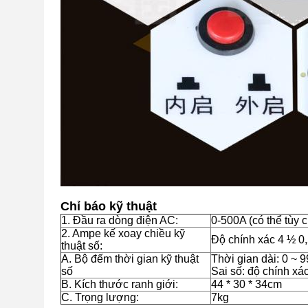
Chỉ báo kỹ thuật
1. Đầu ra dòng điện AC:
0-500A (có thể tùy c
2. Ampe kế xoay chiều kỹ
Độ chính xác 4 ½ 0,
thuật số:
A. Bộ đếm thời gian kỹ thuật
Thời gian dài: 0 ~ 9
số
Sai số: độ chính xác
B. Kích thước ranh giới:
44 * 30 * 34cm
C. Trọng lượng:
7kg