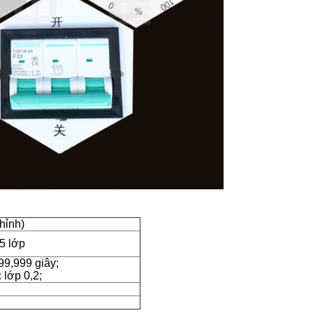
hỉnh)
5 lớp
99,999 giây;
 lớp 0,2;