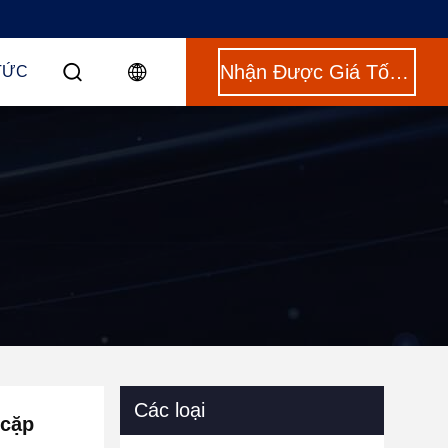
Nhận Được Giá Tốt Nhất
TỨC
Các loại
 cặp