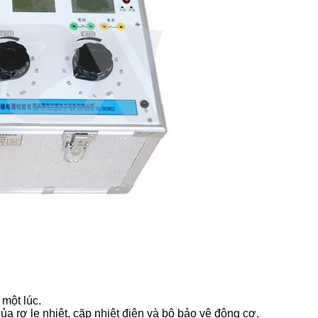
 một lúc.
ủa rơ le nhiệt, cặp nhiệt điện và bộ bảo vệ động cơ.