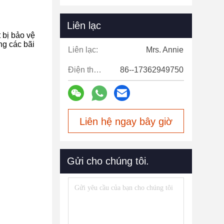
Liên lạc
 bị bảo vệ
ng các bãi
Liên lạc:
Mrs. Annie
Điện thoại:
86--17362949750
Liên hệ ngay bây giờ
Gửi cho chúng tôi.