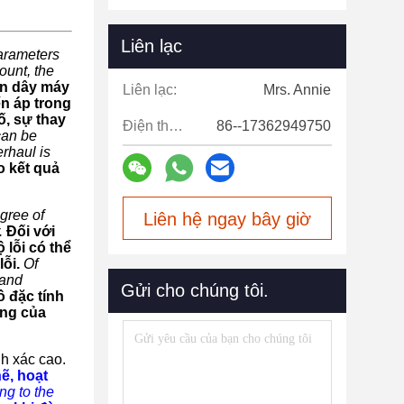
Liên lạc
parameters
ount, the
ộn dây máy
Liên lạc:
Mrs. Annie
n áp trong
ố, sự thay
Điện thoại:
86--17362949750
can be
rhaul is
o kết quả
gree of
Liên hệ ngay bây giờ
.
Đối với
lỗi có thể
ỗi.
Of
 and
Gửi cho chúng tôi.
ồ đặc tính
ộng của
nh xác cao.
ẽ, hoạt
ng to the