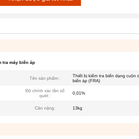
 tra máy biến áp
Thiết bị kiểm tra biến dạng cuộn 
Tên sản phẩm::
biến áp (FRA)
Độ chính xác tần số
0,01%
quét::
Cân nặng:
13kg