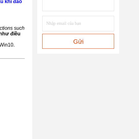
u khi đào
nctions such
như điều
Gửi
 Win10.