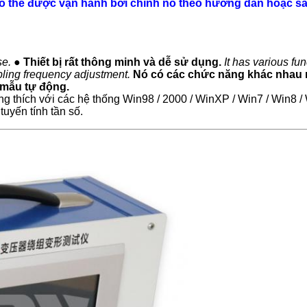
ó thể được vận hành bởi chính nó theo hướng dẫn hoặc sa
se.
● Thiết bị rất thông minh và dễ sử dụng.
It has various fu
ling frequency adjustment.
Nó có các chức năng khác nhau 
 mẫu tự động.
thích với các hệ thống Win98 / 2000 / WinXP / Win7 / Win8 /
tuyến tính tần số.