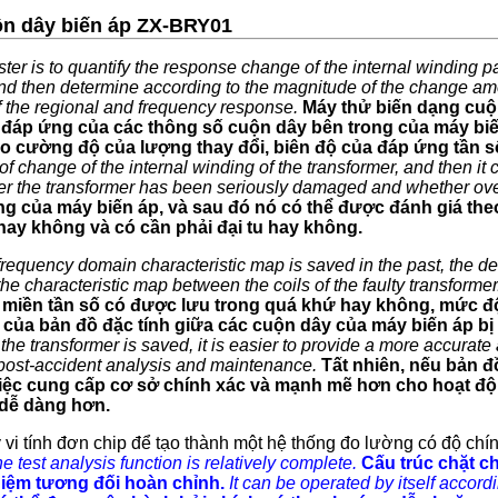
ộn dây biến áp ZX-BRY01
er is to quantify the response change of the internal winding 
 and then determine according to the magnitude of the change am
f the regional and frequency response.
Máy thử biến dạng cu
 đáp ứng của các thông số cuộn dây bên trong của máy biế
eo cường độ của lượng thay đổi, biên độ của đáp ứng tần s
f change of the internal winding of the transformer, and then it 
er the transformer has been seriously damaged and whether ove
g của máy biến áp, và sau đó nó có thể được đánh giá the
hay không và có cần phải đại tu hay không.
frequency domain characteristic map is saved in the past, the de
he characteristic map between the coils of the faulty transformer
 miền tần số có được lưu trong quá khứ hay không, mức độ 
của bản đồ đặc tính giữa các cuộn dây của máy biến áp bị l
 the transformer is saved, it is easier to provide a more accurate
, post-accident analysis and maintenance.
Tất nhiên, nếu bản đ
iệc cung cấp cơ sở chính xác và mạnh mẽ hơn cho hoạt đ
ẽ dễ dàng hơn.
 vi tính đơn chip để tạo thành một hệ thống đo lường có độ chí
he test analysis function is relatively complete.
Cấu trúc chặt ch
iệm tương đối hoàn chỉnh.
It can be operated by itself accordi