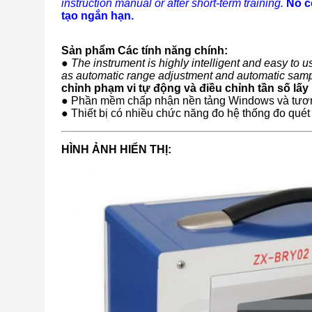
instruction manual or after short-term training.
Nó c
tạo ngắn hạn.
Sản phẩm Các tính năng chính:
● The instrument is highly intelligent and easy to u
as automatic range adjustment and automatic samp
chỉnh phạm vi tự động và điều chỉnh tần số lấy
● Phần mềm chấp nhận nền tảng Windows và tương 
● Thiết bị có nhiều chức năng đo hệ thống đo quét 
HÌNH ẢNH HIỂN THỊ: