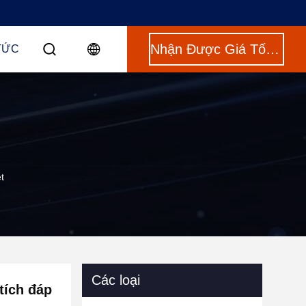
Nhận Được Giá Tốt Nhất
TỨC
t
Các loại
tích đáp