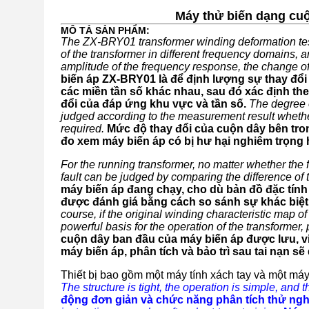
Máy thử biến dạng cu
MÔ TẢ SẢN PHẨM:
The ZX-BRY01 transformer winding deformation test
of the transformer in different frequency domains,
amplitude of the frequency response, the change o
biến áp ZX-BRY01 là để định lượng sự thay đổi
các miền tần số khác nhau, sau đó xác định th
đổi của đáp ứng khu vực và tần số.
The degree o
judged according to the measurement result wheth
required.
Mức độ thay đổi của cuộn dây bên tron
đo xem máy biến áp có bị hư hại nghiêm trọng 
For the running transformer, no matter whether the 
fault can be judged by comparing the difference of t
máy biến áp đang chạy, cho dù bản đồ đặc tính
được đánh giá bằng cách so sánh sự khác biệt 
course, if the original winding characteristic map of
powerful basis for the operation of the transformer
cuộn dây ban đầu của máy biến áp được lưu, v
máy biến áp, phân tích và bảo trì sau tai nạn s
Thiết bị bao gồm một máy tính xách tay và một máy
The structure is tight, the operation is simple, and t
động đơn giản và chức năng phân tích thử ngh