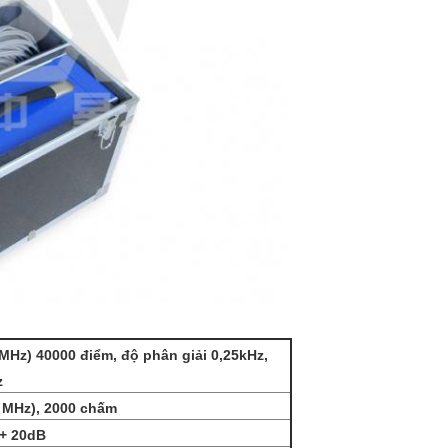
 MHz) 40000 điểm, độ phân giải 0,25kHz,
z
1 MHz), 2000 chấm
 + 20dB