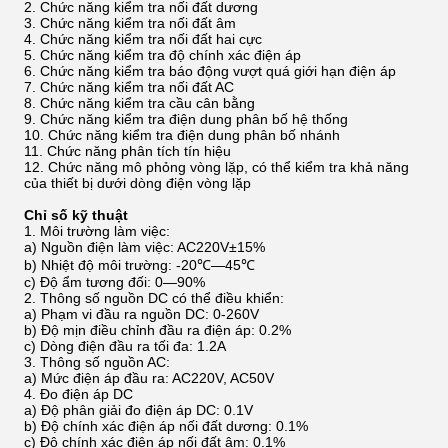
2. Chức năng kiểm tra nối đất dương
3. Chức năng kiểm tra nối đất âm
4. Chức năng kiểm tra nối đất hai cực
5. Chức năng kiểm tra độ chính xác điện áp
6. Chức năng kiểm tra báo động vượt quá giới hạn điện áp
7. Chức năng kiểm tra nối đất AC
8. Chức năng kiểm tra cầu cân bằng
9. Chức năng kiểm tra điện dung phân bố hệ thống
10. Chức năng kiểm tra điện dung phân bố nhánh
11. Chức năng phân tích tín hiệu
12. Chức năng mô phỏng vòng lặp, có thể kiểm tra khả năng
của thiết bị dưới dòng điện vòng lặp
Chỉ số kỹ thuật
1. Môi trường làm việc:
a) Nguồn điện làm việc: AC220V±15%
b) Nhiệt độ môi trường: -20℃—45℃
c) Độ ẩm tương đối: 0—90%
2. Thông số nguồn DC có thể điều khiển:
a) Phạm vi đầu ra nguồn DC: 0-260V
b) Độ mịn điều chỉnh đầu ra điện áp: 0.2%
c) Dòng điện đầu ra tối đa: 1.2A
3. Thông số nguồn AC:
a) Mức điện áp đầu ra: AC220V, AC50V
4. Đo điện áp DC
a) Độ phân giải đo điện áp DC: 0.1V
b) Độ chính xác điện áp nối đất dương: 0.1%
c) Độ chính xác điện áp nối đất âm: 0.1%