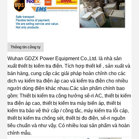
Thông tin công ty
Wuhan GDZX Power Equipment Co.,Ltd.
là
nhà sản
xuất thiết bị kiểm tra điện
.
T
ích hợp
thiết kế
, sản xuất và
bán hàng, cung cấp các giải pháp hoàn chỉnh cho các
dịch vụ kiểm tra điện áp cao và kiểm tra điện cho nhiều
người dùng điện khác nhau.
Các sản phẩm chính bao
gồm: Thiết bị kiểm tra cộng hưởng s
ê-ri AC, thiết bị kiểm
tra điện áp cao, thiết bị kiểm tra máy biến áp, thiết bị
kiểm tra bảo vệ thứ cấp / công tắc, máy kiểm tra lỗi cáp,
thiết bị kiểm tra chống sét, thiết bị đo điện, sê-ri nguồn
tiêu chuẩn
và như vậy.
C
ó nhiều loại sản phẩm và hoàn
chỉnh
mẫu.