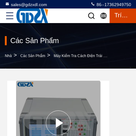
sales@gdzxdl.com
86--17362949750
Trích Dẫn
Các Sản Phẩm
>
>
>
Nhà
Các Sản Phẩm
Máy Kiểm Tra Cách Điện Trái Đất
ZX-PDF DC 