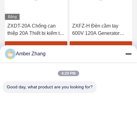
Băng
hình
ZXDT-20A Chống can
ZXFZ-H Đèn cầm tay
thiệp 20A Thiết bị kiểm tra
600V 120A Generator
liên tục mặt đất dẫn chì
Rotor AC Trình kiểm tra
xuống
trở kháng
Nhận được giá tốt nhất
Nhận được giá tốt nhất
Amber Zhang
4:20 PM
Good day, what product are you looking for?
WUHAN GDZX POWER EQUIPMENT CO.,
LTD
sales@gdzxdl.com
86--17362949750